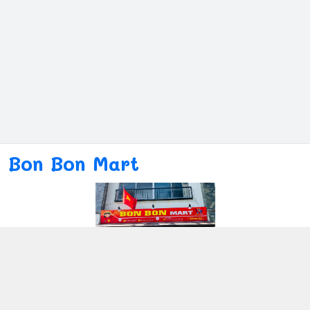
Bon Bon Mart
Kết nối với chúng tôi
080ー4869ー2689