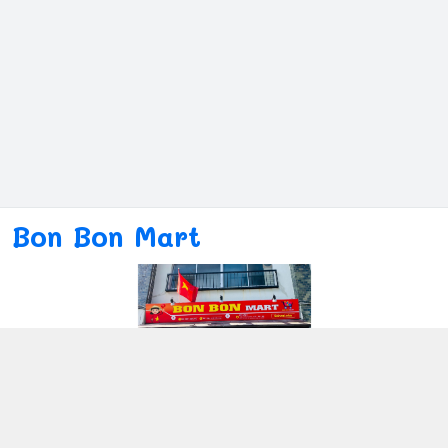
Bon Bon Mart
Kết nối với chúng tôi
080ー4869ー2689