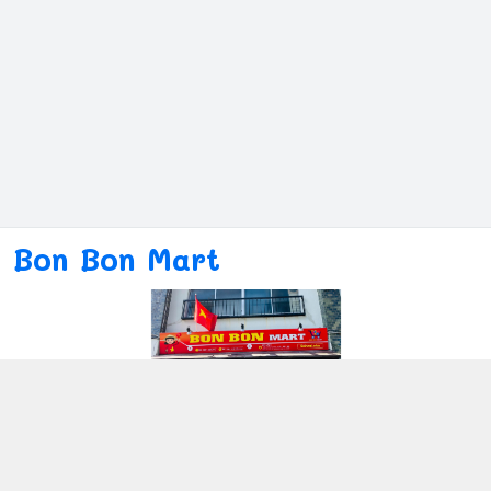
Bon Bon Mart
Kết nối với chúng tôi
080ー4869ー2689