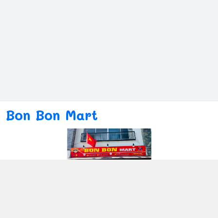
Bon Bon Mart
Kết nối với chúng tôi
080ー4869ー2689