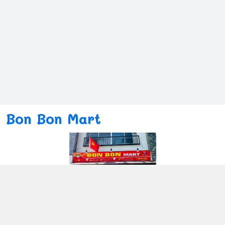
Bon Bon Mart
Kết nối với chúng tôi
080ー4869ー2689