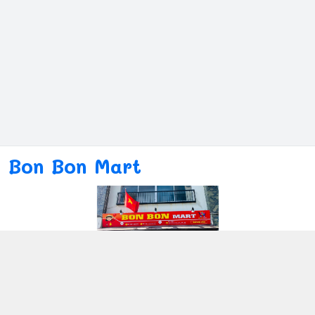
Bon Bon Mart
Kết nối với chúng tôi
080ー4869ー2689