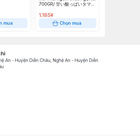
700GR/ 甘い酸っぱいタマリ
ンド
1.185¥
7.000¥
n mua
Chọn mua
Chọn
chỉ
ệ An - Huyện Diễn Châu, Nghệ An - Huyện Diễn
âu