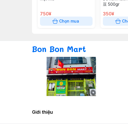
豆 500gr
750¥
350¥
Chọn mua
Ch
Bon Bon Mart
Giới thiệu