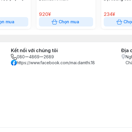
920¥
234¥
ọn mua
Chọn mua
Chọ
Kết nối với chúng tôi
Địa 
080ー4869ー2689
Ngh
https://www.facebook.com/mai.damthi.18
Ch