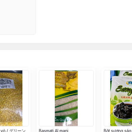
h vỏ / グリーン
Basmati Al mani
Bột sương sáo