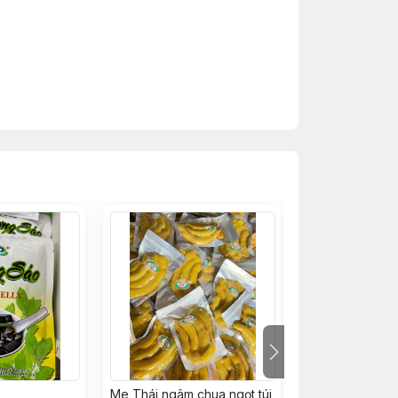
Me Thái ngâm chua ngọt túi
Nạm bò