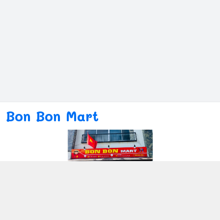
Bon Bon Mart
Kết nối với chúng tôi
080ー4869ー2689