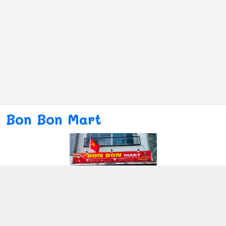
Bon Bon Mart
Kết nối với chúng tôi
080ー4869ー2689