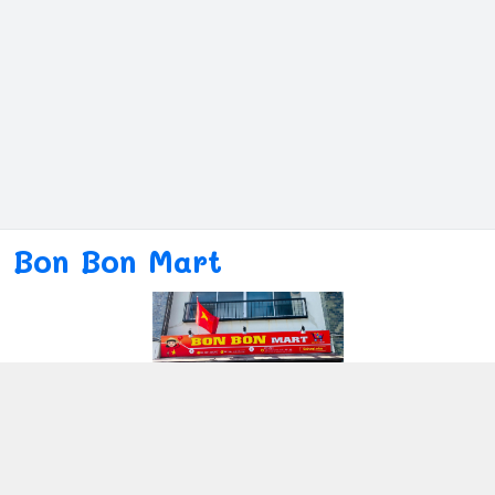
Bon Bon Mart
Kết nối với chúng tôi
080ー4869ー2689