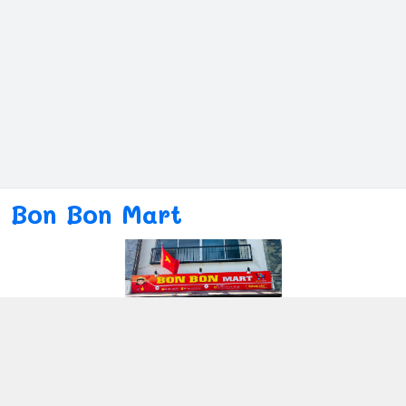
Bon Bon Mart
Kết nối với chúng tôi
080ー4869ー2689