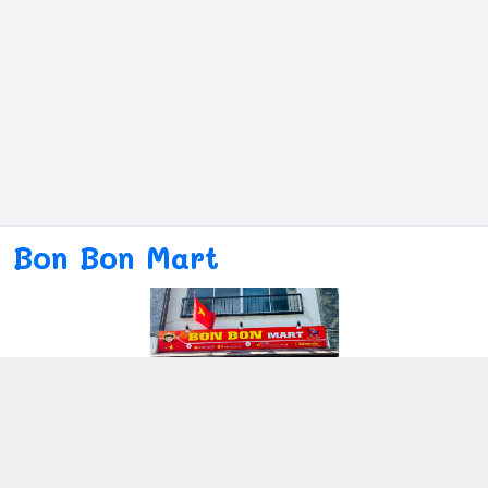
Bon Bon Mart
Kết nối với chúng tôi
080ー4869ー2689