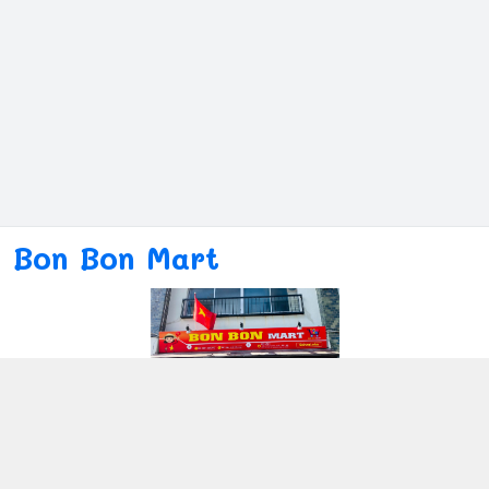
Bon Bon Mart
Kết nối với chúng tôi
080ー4869ー2689