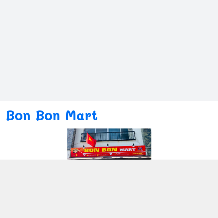
Bon Bon Mart
Kết nối với chúng tôi
080ー4869ー2689