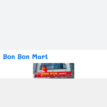
Bon Bon Mart
Kết nối với chúng tôi
080ー4869ー2689