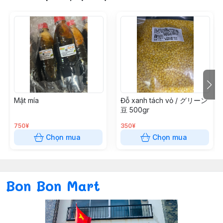
Mật mía
Đỗ xanh tách vỏ / グリーン
豆 500gr
750¥
350¥
Chọn mua
Chọn mua
Bon Bon Mart