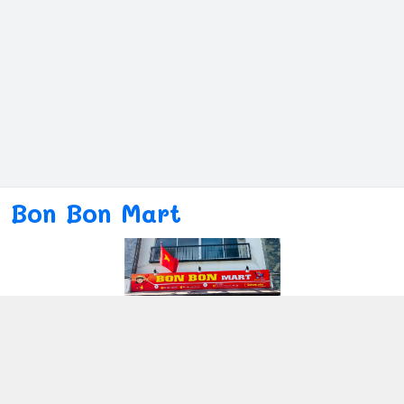
Bon Bon Mart
Kết nối với chúng tôi
080ー4869ー2689