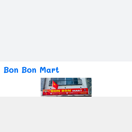
Bon Bon Mart
Kết nối với chúng tôi
080ー4869ー2689