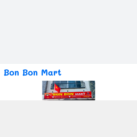
Bon Bon Mart
Kết nối với chúng tôi
080ー4869ー2689