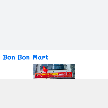
Bon Bon Mart
Kết nối với chúng tôi
080ー4869ー2689