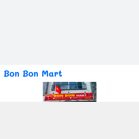
Bon Bon Mart
Kết nối với chúng tôi
080ー4869ー2689