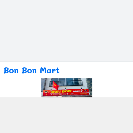
Bon Bon Mart
Kết nối với chúng tôi
080ー4869ー2689