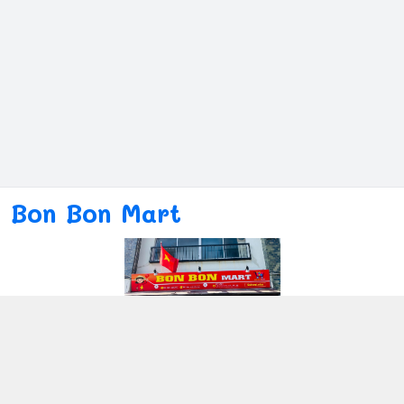
Bon Bon Mart
Kết nối với chúng tôi
080ー4869ー2689