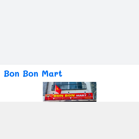
Bon Bon Mart
Kết nối với chúng tôi
080ー4869ー2689