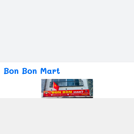
Bon Bon Mart
Kết nối với chúng tôi
080ー4869ー2689