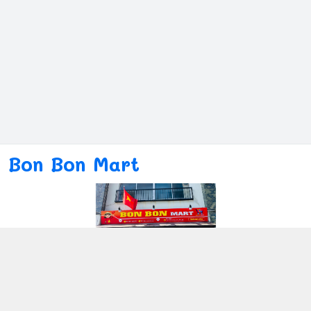
Bon Bon Mart
Kết nối với chúng tôi
080ー4869ー2689