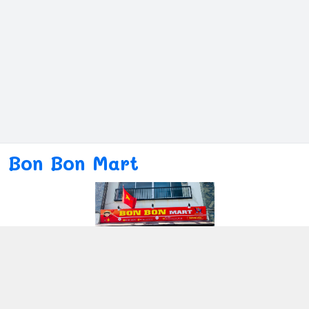
Bon Bon Mart
Kết nối với chúng tôi
080ー4869ー2689