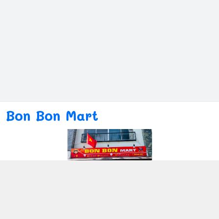
Bon Bon Mart
Kết nối với chúng tôi
080ー4869ー2689