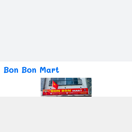
Bon Bon Mart
Kết nối với chúng tôi
080ー4869ー2689