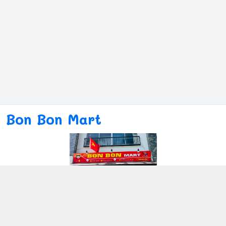
Bon Bon Mart
Kết nối với chúng tôi
080ー4869ー2689