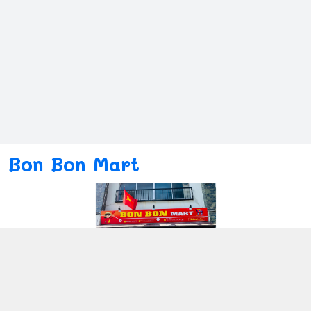
Bon Bon Mart
Kết nối với chúng tôi
080ー4869ー2689