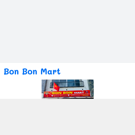
Bon Bon Mart
Kết nối với chúng tôi
080ー4869ー2689