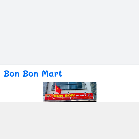
Bon Bon Mart
Kết nối với chúng tôi
080ー4869ー2689