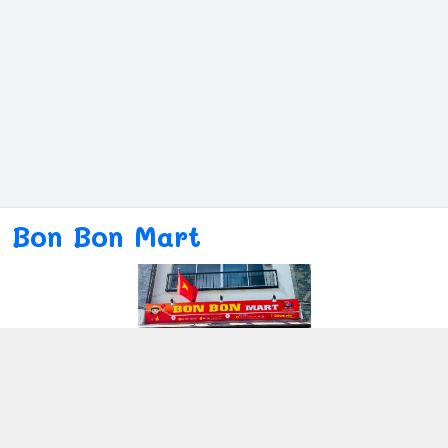
Bon Bon Mart
Kết nối với chúng tôi
080ー4869ー2689