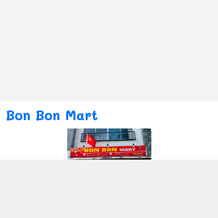
Bon Bon Mart
Kết nối với chúng tôi
080ー4869ー2689