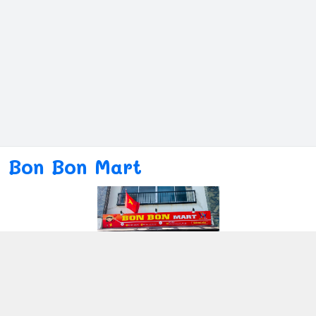
Bon Bon Mart
Kết nối với chúng tôi
080ー4869ー2689