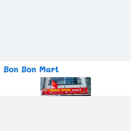
Bon Bon Mart
Kết nối với chúng tôi
080ー4869ー2689