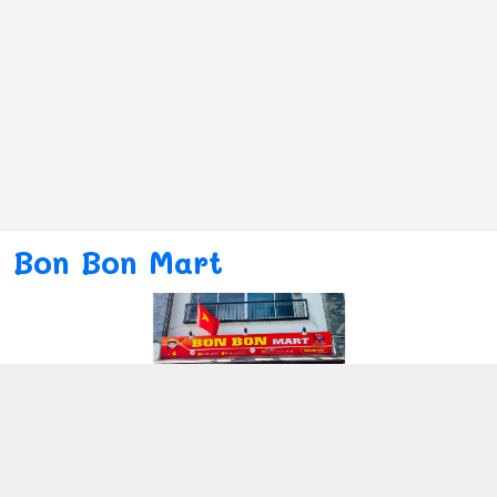
Bon Bon Mart
Kết nối với chúng tôi
080ー4869ー2689