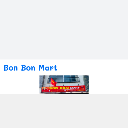
Bon Bon Mart
Kết nối với chúng tôi
080ー4869ー2689