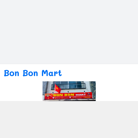
Bon Bon Mart
Kết nối với chúng tôi
080ー4869ー2689