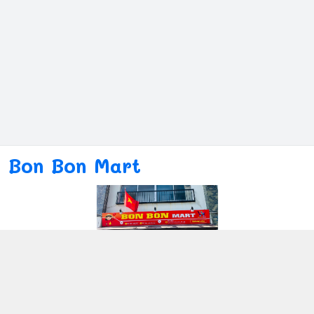
Bon Bon Mart
Kết nối với chúng tôi
080ー4869ー2689