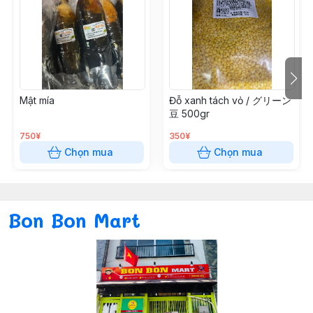
Mật mía
Đỗ xanh tách vỏ / グリーン
豆 500gr
750¥
350¥
Chọn mua
Chọn mua
Bon Bon Mart