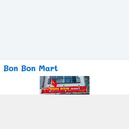
Bon Bon Mart
Kết nối với chúng tôi
080ー4869ー2689