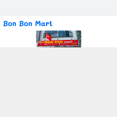
Bon Bon Mart
Kết nối với chúng tôi
080ー4869ー2689
https://www.facebook.com/mai.damthi.18
Địa chỉ
Nghệ An - Huyện Diễn Châu, Nghệ An - Huyện Diễn Châu
Giới thiệu