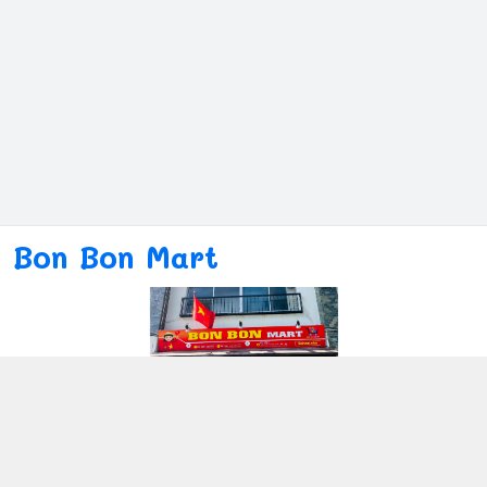
Bon Bon Mart
Kết nối với chúng tôi
080ー4869ー2689