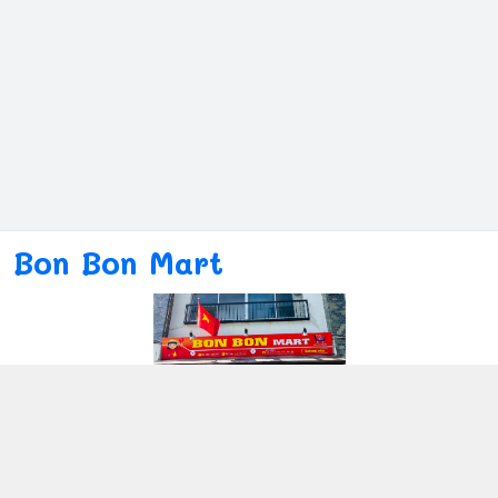
Bon Bon Mart
Kết nối với chúng tôi
080ー4869ー2689