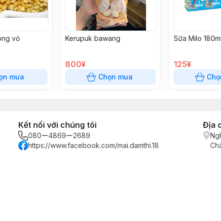
ông vỏ
Kerupuk bawang
Sữa Milo 180m
800¥
125¥
ọn mua
Chọn mua
Chọ
Kết nối với chúng tôi
Địa 
080ー4869ー2689
Ngh
https://www.facebook.com/mai.damthi.18
Ch