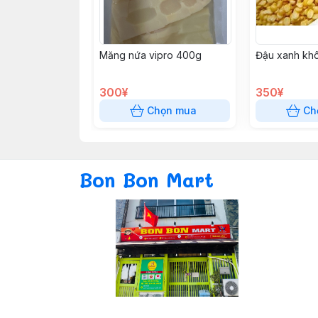
Măng nứa vipro 400g
Đậu xanh kh
300¥
350¥
Chọn mua
Ch
Bon Bon Mart