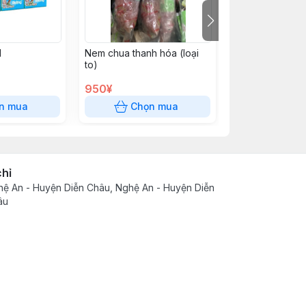
l
Nem chua thanh hóa (loại
Kỳ tử 200g
to)
950¥
560¥
n mua
Chọn mua
Chọn
chỉ
ệ An - Huyện Diễn Châu, Nghệ An - Huyện Diễn
âu