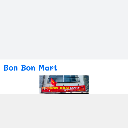
Bon Bon Mart
Kết nối với chúng tôi
080ー4869ー2689