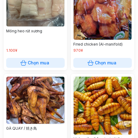
Móng heo rút xương
Frred chicken (Al-manifold)
1.100¥
970¥
Chọn mua
Chọn mua
GÀ QUAY / 焼き鳥