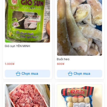
Giò sụn YẾN MINH
Đuôi heo
1.000¥
600¥
Chọn mua
Chọn mua