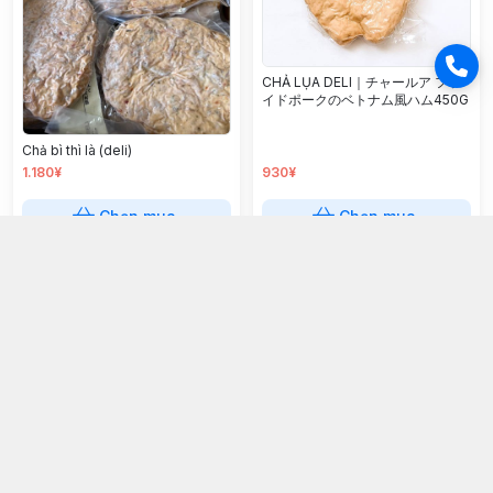
CHẢ LỤA DELI｜チャールア フラ
イドポークのベトナム風ハム450G
Chả bì thì là (deli)
1.180¥
930¥
Chọn mua
Chọn mua
GIÒ BÌ VND 450G 豚皮入りベトナ
CHIM CÚT 鶉/khay 5 con