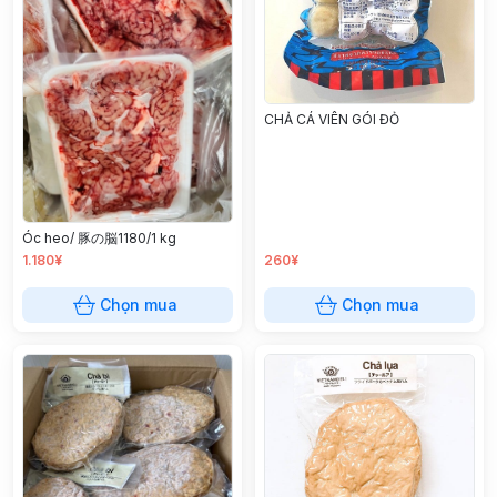
CHẢ CÁ VIÊN GÓI ĐỎ
Óc heo/ 豚の脳1180/1 kg
1.180¥
260¥
Chọn mua
Chọn mua