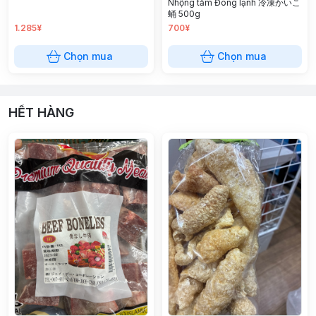
Nhộng tằm Đông lạnh 冷凍かいこ
蛹 500g
1.285¥
700¥
Chọn mua
Chọn mua
HẾT HÀNG