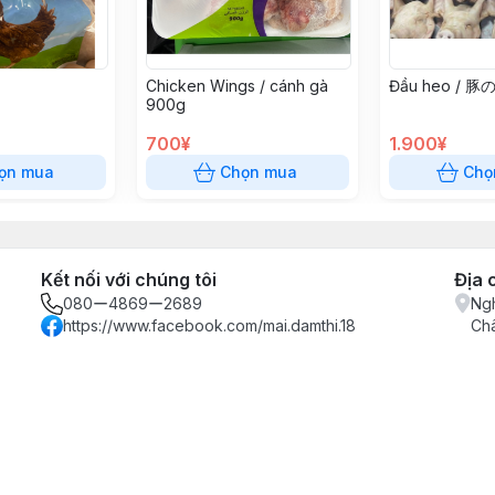
Chicken Wings / cánh gà
Đầu heo / 豚
900g
700¥
1.900¥
ọn mua
Chọn mua
Chọ
Kết nối với chúng tôi
Địa 
080ー4869ー2689
Ngh
https://www.facebook.com/mai.damthi.18
Ch