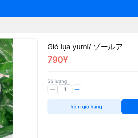
Giò lụa yumi/ ゾールア
790¥
Số lượng
Thêm giỏ hàng