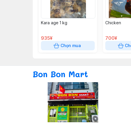
Kara age 1 kg
Chicken
935¥
700¥
Chọn mua
Ch
Bon Bon Mart