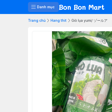
Bon Bon Mart
Danh mục
Trang chủ
Hang thit
Giò lụa yumi/ ゾールア