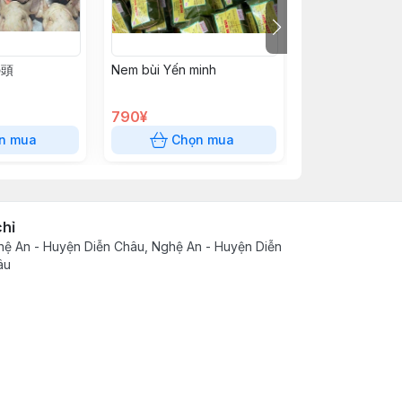
の頭
Nem bùi Yến minh
Viên thả lẩu LC
790¥
890¥
n mua
Chọn mua
Chọn
chỉ
ệ An - Huyện Diễn Châu, Nghệ An - Huyện Diễn
âu